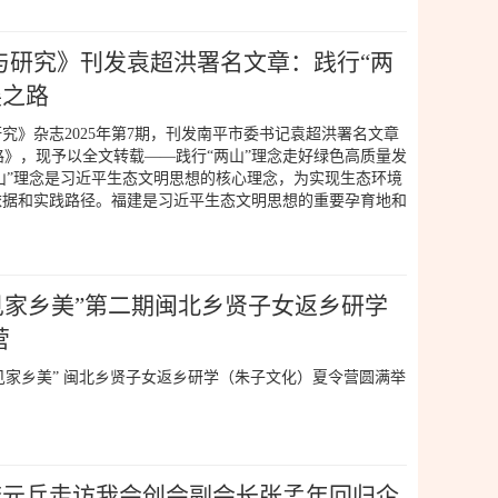
与研究》刊发袁超洪署名文章：践行“两
展之路
杂志2025年第7期，刊发南平市委书记袁超洪署名文章
路》，现予以全文转载——践行“两山”理念走好绿色高质量发
山”理念是习近平生态文明思想的核心理念，为实现生态环境
依据和实践路径。福建是习近平生态文明思想的重要孕育地和
见家乡美”第二期闽北乡贤子女返乡研学
营
・看见家乡美” 闽北乡贤子女返乡研学（朱子文化）夏令营圆满举
长李元兵走访我会创会副会长张孟年回归企