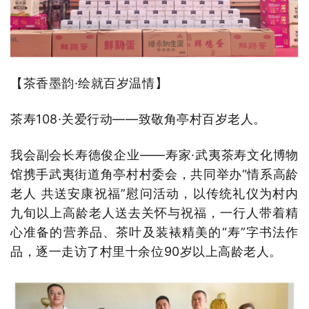
【茶香墨韵·绘就百岁温情】
茶寿108·关爱行动——致敬角亭村百岁老人。
我会副会长寿德俊企业——寿家·武夷茶寿文化博物
馆携手武夷街道角亭村村委会，共同举办“情系高龄
老人 共送安康祝福”慰问活动，以传统礼仪为村内
九旬以上高龄老人送去关怀与祝福，
一行人带着精
心准备的营养品、茶叶及装裱精美的“寿”字书法作
品，逐一走访了村里十余位90岁以上高龄老人。