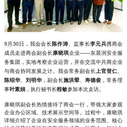
9月30日，我会会长
、监事长
携商会
陈作涛
李元兵
成员走进商会副会长
企业——
东晨润安全服
康晓琪
务集团
，
实地考察企业运营，并在交流中共商企业
与商会协同发展之计。我会常务副会长
、
上官登仁
、
，副会长
、
，常务理
陈绍华
刘明华
施洪翚
寿德俊
事
，执行秘书长
参加本次走访。
叶素娟
程敏
康晓琪副会长热情接待了商会一行，带领大家参观
企业办公区域、技术展示空间等。过程中，康晓琪
详细介绍了企业在安全服务领域的业务范围、核心