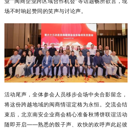
业”“闽商企业跨区域合作机会”等话题畅所欲言，现
场不时响起赞同的笑声与讨论声。
活动尾声，全体参会人员移步会场中央合影留念，
将这份跨越地域的闽商情谊定格为永恒。交流会结
束后，北京南安企业商会精心准备秋博饼联谊活动
随即开启——熟悉的骰子声、欢快的欢呼声此起彼