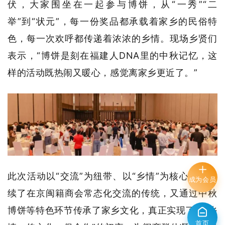
伏，大家围坐在一起参与博饼，从“一秀”“二
举”到“状元”，每一份奖品都承载着家乡的民俗特
色，每一次欢呼都传递着浓浓的乡情。现场乡贤们
表示，“博饼是刻在福建人DNA里的中秋记忆，这
样的活动既热闹又暖心，感觉离家乡更近了。”
此次活动以“交流”为纽带、以“乡情”为核心，既延
成为会员
续了在京闽籍商会常态化交流的传统，又通过中秋
博饼等特色环节传承了家乡文化，真正实现了“叙乡
首页