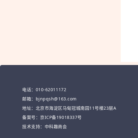
电话：
010-62011172
邮箱：
bjnpqsh@163.com
地址：
北京市海淀区马甸冠城南园11号楼23层A
备案号：
京ICP备19018337号
技术支持：
中科趣商会