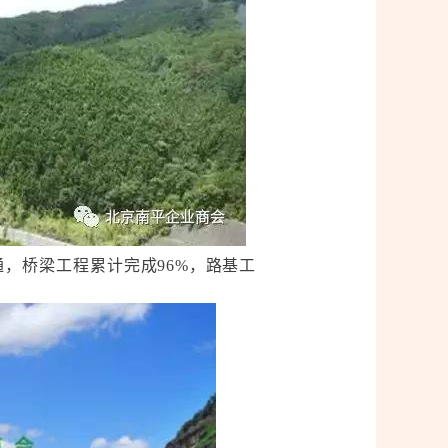
，桥梁工程累计完成96%，路基工