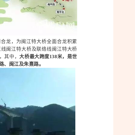
利合龙，为闽江特大桥全面合龙积累
正线闽江特大桥及联络线闽江特大桥
，其中，
大桥最大跨度138米，是世
路、闽江及朱熹路。