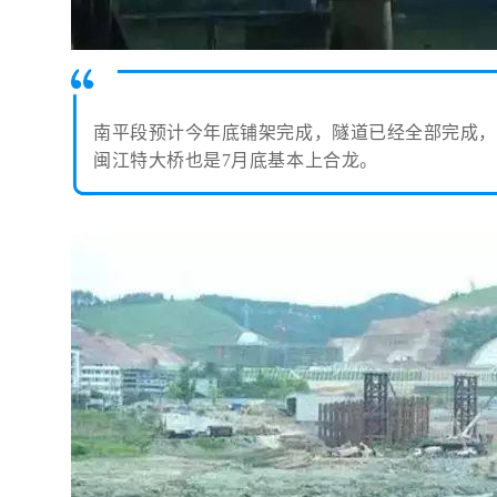
南平段预计今年底铺架完成，隧道已经全部完成，
闽江特大桥也是7月底基本上合龙。