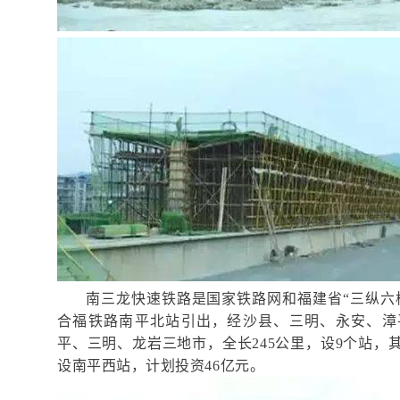
南三龙快速铁路是国家铁路网和福建省“三纵六
合福铁路南平北站引出，经沙县、三明、永安、漳
平、三明、龙岩三地市，全长245公里，设9个站，
设南平西站，计划投资46亿元。