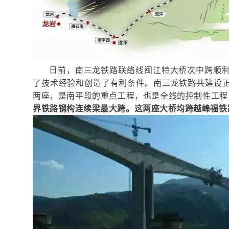
日前，南三龙铁路联络线闽江特大桥次中跨顺
了技术经验和创造了有利条件。南三龙铁路共建设
两座，是南平段的重点工程，也是全线的控制性工程
界铁路钢构连续梁最大跨。这两座大桥均跨越峰福铁