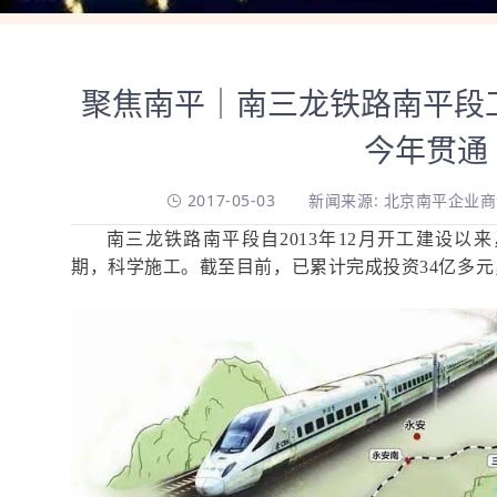
聚焦南平｜南三龙铁路南平段工
今年贯通
2017-05-03
新闻来源: 北京南平企业
南三龙铁路南平段自2013年12月开工建设以
期，科学施工。截至目前，已累计完成投资34亿多元